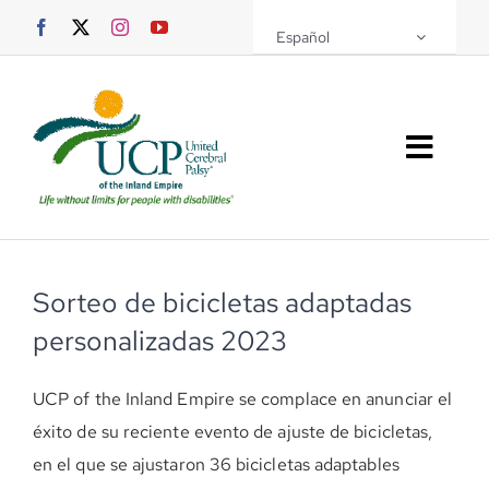
Saltar
Español
al
contenido
Altern
naveg
Sobre UCPIE
Programas
Sorteo de bicicletas adaptadas
personalizadas 2023
Eventos
UCP of the Inland Empire se complace en anunciar el
Soporte UCPIE
éxito de su reciente evento de ajuste de bicicletas,
Recursos
en el que se ajustaron 36 bicicletas adaptables