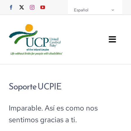
Saltar
Español
al
contenido
Altern
naveg
Sobre UCPIE
Programas
Soporte UCPIE
Eventos
Imparable. Así es como nos
Soporte UCPIE
sentimos gracias a ti.
Recursos