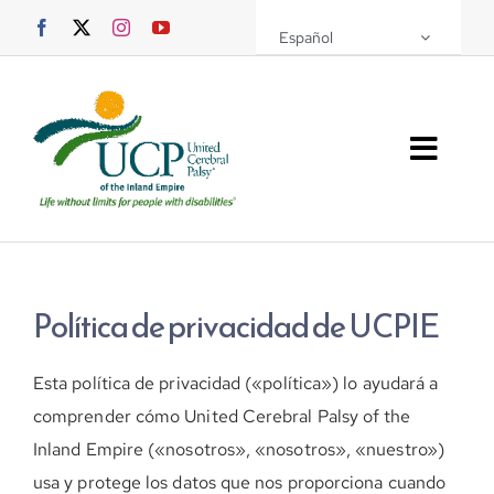
Saltar
Español
al
contenido
Altern
naveg
Sobre UCPIE
Programas
Política de privacidad de UCPIE
Eventos
Esta política de privacidad («política») lo ayudará a
Soporte UCPIE
comprender cómo United Cerebral Palsy of the
Inland Empire («nosotros», «nosotros», «nuestro»)
Recursos
usa y protege los datos que nos proporciona cuando