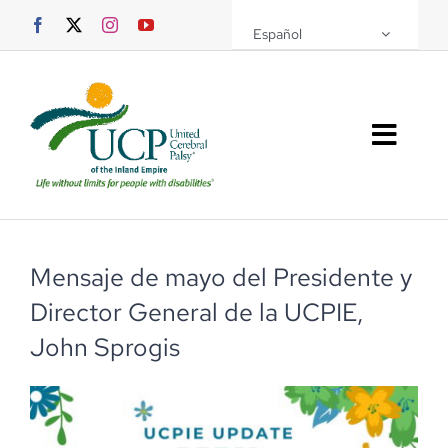
Saltar
Español
al
contenido
Altern
naveg
Sobre UCPIE
Programas
Mensaje de mayo del Presidente y
Director General de la UCPIE,
Eventos
John Sprogis
Soporte UCPIE
Recursos