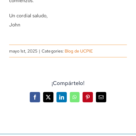
comienzos.
Un cordial saludo,
John
mayo 1st, 2025
|
Categories:
Blog de UCPIE
¡Compártelo!
Facebook
X
LinkedIn
WhatsApp
Pinterest
Correo
electrónico