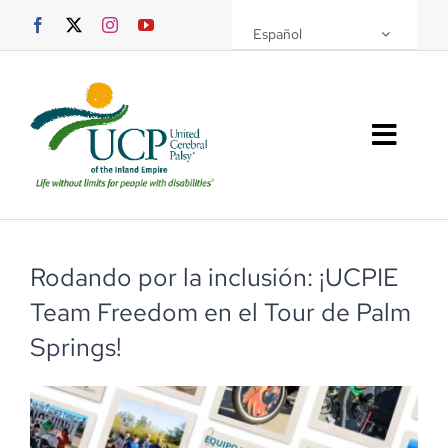
Saltar
Español
al
contenido
Altern
naveg
Sobre UCPIE
Programas
Rodando por la inclusión: ¡UCPIE
Team Freedom en el Tour de Palm
Eventos
Springs!
Soporte UCPIE
Recursos