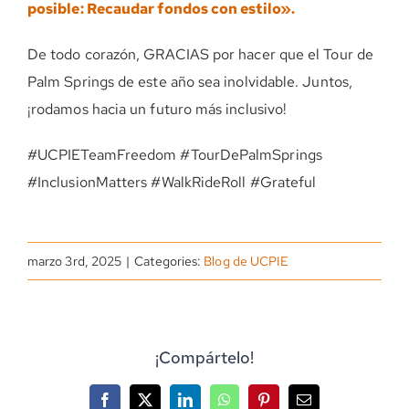
posible: Recaudar fondos con estilo».
De todo corazón, GRACIAS por hacer que el Tour de
Palm Springs de este año sea inolvidable. Juntos,
¡rodamos hacia un futuro más inclusivo!
#UCPIETeamFreedom #TourDePalmSprings
#InclusionMatters #WalkRideRoll #Grateful
marzo 3rd, 2025
|
Categories:
Blog de UCPIE
¡Compártelo!
Facebook
X
LinkedIn
WhatsApp
Pinterest
Correo