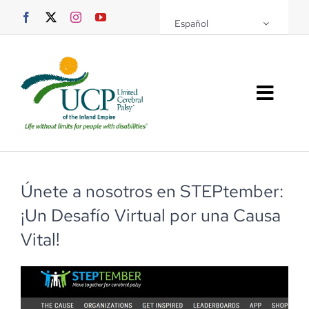
Saltar
Español
al
contenido
Altern
naveg
Sobre UCPIE
Programas
Únete a nosotros en STEPtember:
¡Un Desafío Virtual por una Causa
Eventos
Vital!
Soporte UCPIE
Recursos