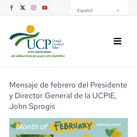
Saltar
Español
al
contenido
Altern
naveg
Sobre UCPIE
Programas
Mensaje de febrero del Presidente
y Director General de la UCPIE,
Eventos
John Sprogis
Soporte UCPIE
Recursos