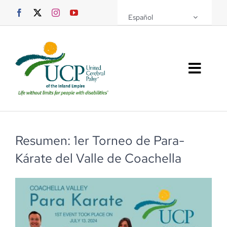
Saltar
Español
al
contenido
Altern
naveg
Sobre UCPIE
Programas
Resumen: 1er Torneo de Para-
Kárate del Valle de Coachella
Eventos
Soporte UCPIE
Recursos