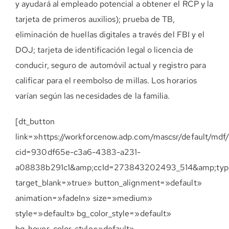
y ayudará al empleado potencial a obtener el RCP y la
tarjeta de primeros auxilios); prueba de TB,
eliminación de huellas digitales a través del FBI y el
DOJ; tarjeta de identificación legal o licencia de
conducir, seguro de automóvil actual y registro para
calificar para el reembolso de millas. Los horarios
varían según las necesidades de la familia.
[dt_button
link=»https://workforcenow.adp.com/mascsr/default/mdf
cid=930df65e-c3a6-4383-a231-
a08838b291c1&amp;ccId=273843202493_514&amp;typ
target_blank=»true» button_alignment=»default»
animation=»fadeIn» size=»medium»
style=»default» bg_color_style=»default»
bg_hover_color_style=»default»