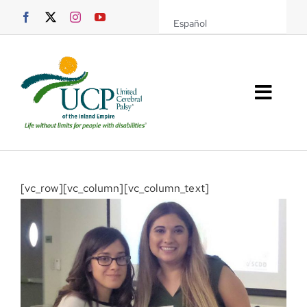
Saltar
Español
al
contenido
Altern
naveg
Sobre UCPIE
Programas
[vc_row][vc_column][vc_column_text]
Eventos
Soporte UCPIE
Recursos