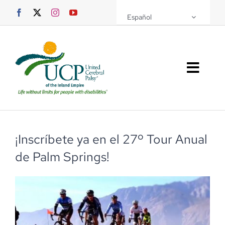
Saltar
Español
al
contenido
Altern
naveg
Sobre UCPIE
Programas
¡Inscríbete ya en el 27º Tour Anual
de Palm Springs!
Eventos
Soporte UCPIE
Recursos