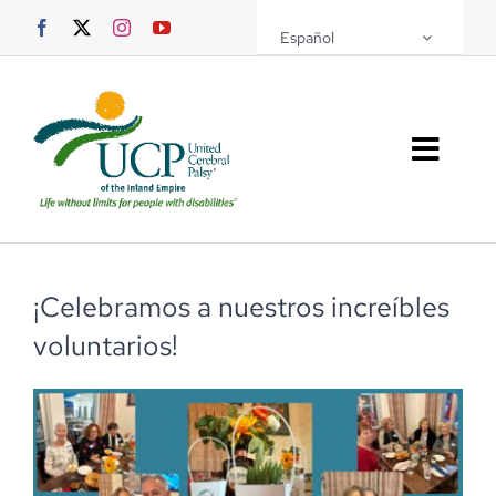
Saltar
Español
al
contenido
Altern
naveg
Sobre UCPIE
Programas
¡Celebramos a nuestros increíbles
voluntarios!
Eventos
Soporte UCPIE
Recursos